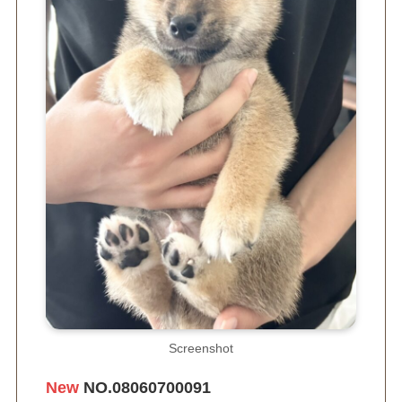
Screenshot
New
NO.08060700091