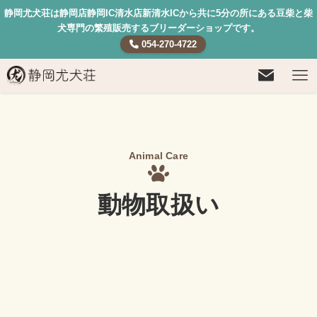
静岡尤犬荘は静岡店静岡IC清水店新清水ICから共に5分の所にある豆柴と柴
犬専門の繁殖販売するブリーダーショップです。
054-270-4722
Animal Care
動物取扱い