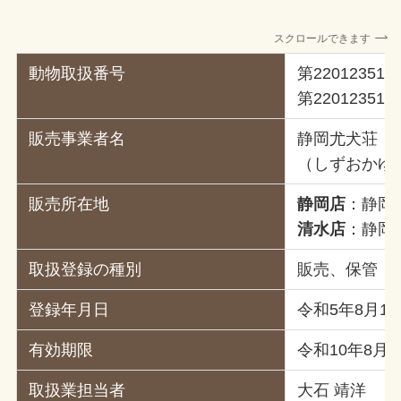
スクロールできます
動物取扱番号
第220123510
第220123511
販売事業者名
静岡尤犬荘
（しずおかゆ
販売所在地
静岡店
：静岡市
清水店
：静岡市
取扱登録の種別
販売、保管
登録年月日
令和5年8月14
有効期限
令和10年8月1
取扱業担当者
大石 靖洋