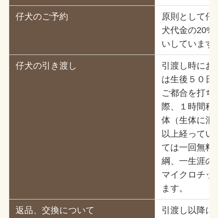
仔犬のご予約
原則として仔
犬代金の20
いしています
仔犬の引き渡し
引渡し時にお
は生後５０日
ご都合を打ち
際、１時間程
体（生体に混
以上経ってい
ては一回無料
綱、一生涯の
マイクロチップ
ます。
返品、交換について
引渡し以降に