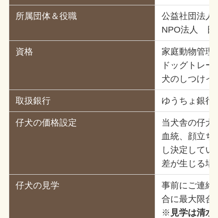
所属団体＆役職
公益社団法人
NPO法人 
資格
家庭動物管理
ドッグトレー
犬のしつけイ
取扱銀行
ゆうちょ銀行
仔犬の価格設定
当犬舎の仔犬
血統、顔立ち
し決定してい
差が生じる場
仔犬の見学
事前にご連絡
合に最大限合
※
見学は清水