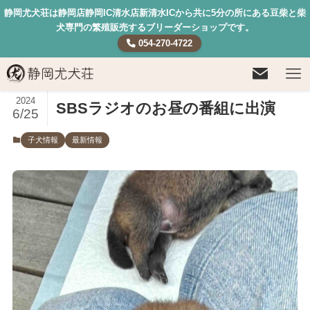
静岡尤犬荘は静岡店静岡IC清水店新清水ICから共に5分の所にある豆柴と柴
犬専門の繁殖販売するブリーダーショップです。
054-270-4722
2024
SBSラジオのお昼の番組に出演
6/25
子犬情報
最新情報