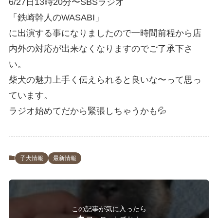
6/27日13時20分〜SBSラジオ
「鉄崎幹人のWASABI」
に出演する事になりましたので一時間前程から店
内外の対応が出来なくなりますのでご了承下さ
い。
柴犬の魅力上手く伝えられると良いな〜って思っ
ています。
ラジオ始めてだから緊張しちゃうかも💦
子犬情報
最新情報
この記事が気に入ったら